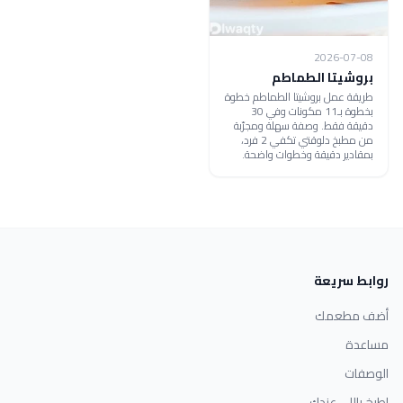
2026-07-08
بروشيتا الطماطم
طريقة عمل بروشيتا الطماطم خطوة
بخطوة بـ11 مكونات وفي 30
دقيقة فقط. وصفة سهلة ومجرّبة
من مطبخ دلوقتي تكفي 2 فرد،
بمقادير دقيقة وخطوات واضحة.
روابط سريعة
أضف مطعمك
مساعدة
الوصفات
اطبخ باللي عندك