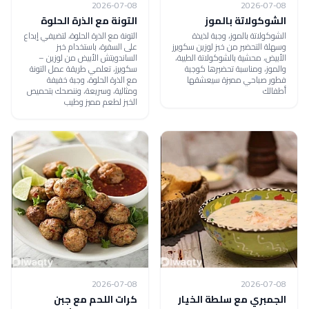
2026-07-08
2026-07-08
الشوكولاتة بالموز
التونة مع الذرة الحلوة
الشوكولاتة بالموز، وجبة لذيذة
التونة مع الذرة الحلوة، لتضيفي إبداع
وسهلة التحضير من خبز لوزين سكويرز
على السفرة، باستخدام خبز
الأبيض، محشية بالشوكولاتة الطيبة،
الساندويتش الأبيض من لوزين –
والموز، ومناسبة تحضيرها كوجبة
سكويرز، تعلمي طريقة عمل التونة
فطور صباحي مميزة سيعشقها
مع الذرة الحلوة، وجبة خفيفة
أطفالك
ومثالية، وسريعة، وننصحك بتحميص
الخبز لطعم مميز وطيب
2026-07-08
2026-07-08
الجمبري مع سلطة الخيار
كرات اللحم مع جبن