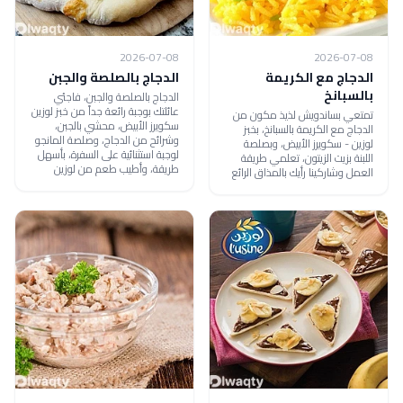
2026-07-08
2026-07-08
الدجاج مع الكريمة
الدجاج بالصلصة والجبن
بالسبانخ
الدجاج بالصلصة والجبن، فاجئي
عائلتك بوجبة رائعة جداً من خبز لوزين
تمتعي بساندويش لذيذ مكون من
سكويرز الأبيض، محشي بالجبن،
الدجاج مع الكريمة بالسبانخ، بخبز
وشرائح من الدجاج، وصلصة المانجو
لوزين - سكويرز الأبيض، وبصلصة
لوجبة استثنائية على السفرة، بأسهل
اللبنة بزيت الزيتون، تعلمي طريقة
طريقة، وأطيب طعم من لوزين
العمل وشاركينا رأيك بالمذاق الرائع