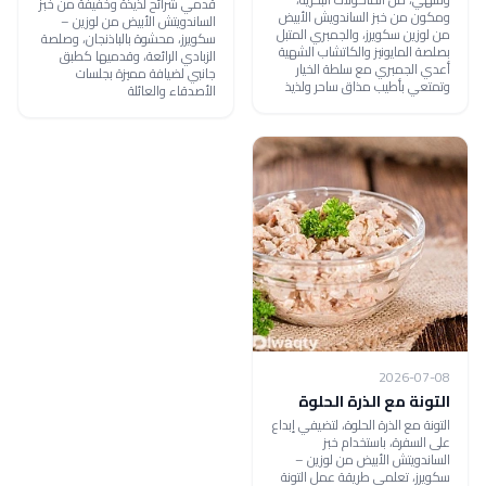
قدمي شرائح لذيذة وخفيفة من خبز
ومكون من خبز الساندويش الأبيض
الساندويتش الأبيض من لوزين –
من لوزين سكويرز، والجمبري المتبل
سكويرز، محشوة بالباذنجان، وصلصة
بصلصة المايونيز والكاتشاب الشهية
الزبادي الرائعة، وقدميها كطبق
أعدي الجمبري مع سلطة الخيار
جانبي لضيافة مميزة بجلسات
وتمتعي بأطيب مذاق ساحر ولذيذ
الأصدقاء والعائلة
2026-07-08
التونة مع الذرة الحلوة
التونة مع الذرة الحلوة، لتضيفي إبداع
على السفرة، باستخدام خبز
الساندويتش الأبيض من لوزين –
سكويرز، تعلمي طريقة عمل التونة