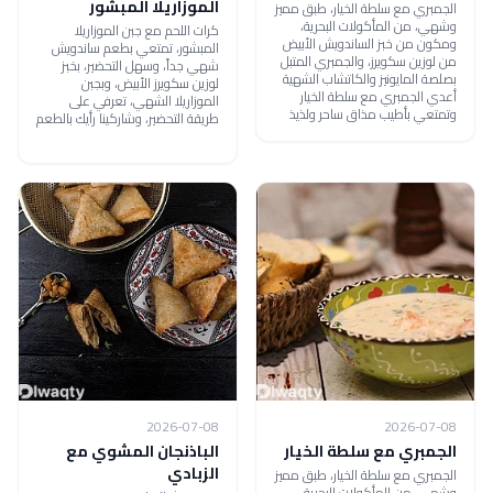
الموزاريلا المبشور
الجمبري مع سلطة الخيار، طبق مميز
وشهي، من المأكولات البحرية،
كرات اللحم مع جبن الموزاريلا
ومكون من خبز الساندويش الأبيض
المبشور، تمتعي بطعم ساندويش
من لوزين سكويرز، والجمبري المتبل
شهي جداً، وسهل التحضير، بخبز
بصلصة المايونيز والكاتشاب الشهية
لوزين سكويرز الأبيض، وبجبن
أعدي الجمبري مع سلطة الخيار
الموزاريلا الشهي، تعرفي على
وتمتعي بأطيب مذاق ساحر ولذيذ
طريقة التحضير، وشاركينا رأيك بالطعم
2026-07-08
2026-07-08
الجمبري مع سلطة الخيار
الباذنجان المشوي مع
الزبادي
الجمبري مع سلطة الخيار، طبق مميز
وشهي، من المأكولات البحرية،