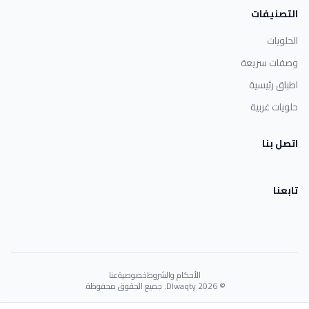
التصنيفات
الحلويات
وصفات سريعة
اطباق رئيسية
حلويات غربية
اتصل بنا
تابعنا
الأحكام والشروط
خصوصية
عنا
© 2026 Dlwaqty. جميع الحقوق محفوظة.
Powered by
GAIT