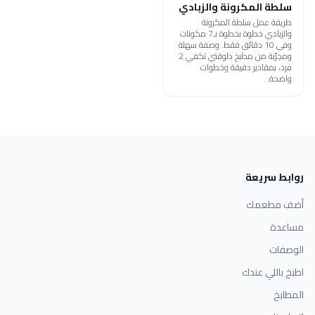
سلطة المكرونة والزبادي
طريقة عمل سلطة المكرونة
والزبادي خطوة بخطوة بـ7 مكونات
وفي 10 دقائق فقط. وصفة سهلة
ومجرّبة من مطبخ دلوقتي تكفي 2
فرد، بمقادير دقيقة وخطوات
واضحة.
روابط سريعة
أضف مطعمك
مساعدة
الوصفات
اطبخ باللي عندك
المطابخ