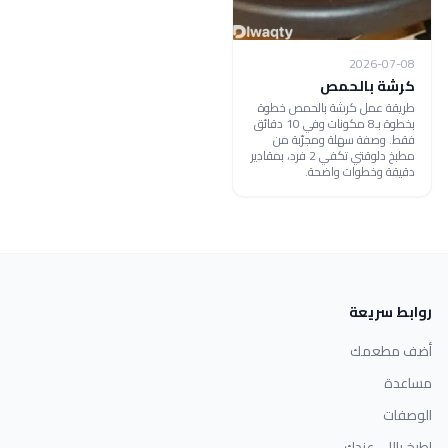
2026-07-08
كرشة بالحمص
طريقة عمل كرشة بالحمص خطوة
بخطوة بـ8 مكونات وفي 10 دقائق
فقط. وصفة سهلة ومجرّبة من
مطبخ دلوقتي تكفي 2 فرد، بمقادير
دقيقة وخطوات واضحة.
روابط سريعة
أضف مطعمك
مساعدة
الوصفات
اطبخ باللي عندك