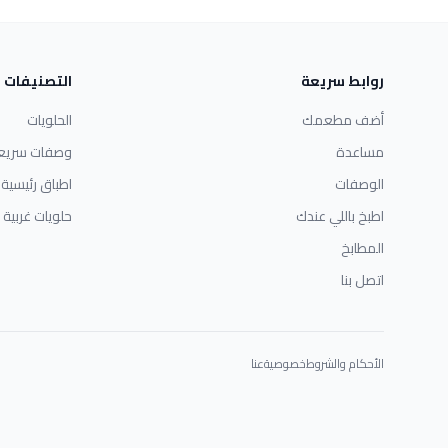
روابط سريعة
التصنيفات
أضف مطعمك
الحلويات
مساعدة
وصفات سريع
الوصفات
اطباق رئيسية
اطبخ باللي عندك
حلويات غربية
المطابخ
اتصل بنا
الأحكام والشروط
خصوصية
عنا