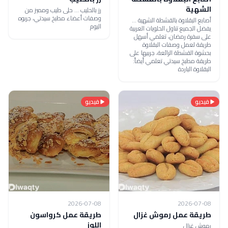
الشهية
رز بالحليب ... حلى طيب ومميز من
وصفات أعضاء مطبخ سيدتي، جربوه
أصابع البقلاوة بالقشطة الشهية ...
اليوم
يفضل الجميع تناول الحلويات العربية
على سفرة رمضان، تعلمي أسهل
طريقة لعمل وصفات البقلاوة
بحشوة القشطة الرائعة، جربيها على
طريقة مطبخ سيدتي تعلمي أيضاً:
البقلاوة الباردة
فيديو
فيديو
2026-07-08
2026-07-08
طريقة عمل رموش غزال
طريقة عمل كرواسون
اللوز
رموش غزال