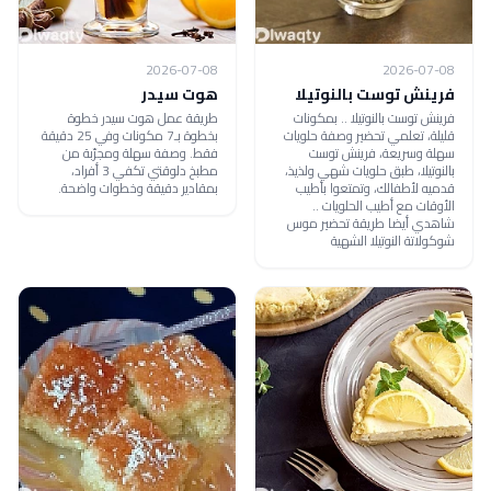
2026-07-08
2026-07-08
فرينش توست بالنوتيلا
هوت سيدر
فرينش توست بالنوتيلا .. بمكونات
طريقة عمل هوت سيدر خطوة
قليلة، تعلمي تحضير وصفة حلويات
بخطوة بـ7 مكونات وفي 25 دقيقة
سهلة وسريعة، فرينش توست
فقط. وصفة سهلة ومجرّبة من
بالنوتيلا، طبق حلويات شهي ولذيذ،
مطبخ دلوقتي تكفي 3 أفراد،
قدميه لأطفالك، وتمتعوا بأطيب
بمقادير دقيقة وخطوات واضحة.
الأوقات مع أطيب الحلويات ..
شاهدي أيضا طريقة تحضير موس
شوكولاتة النوتيلا الشهية