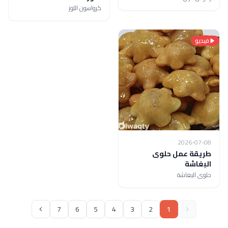
كرواسون اللوز
فيديو
2026-07-08
طريقة عمل حلوى
البغاشة
حلوى البغاشة
7
6
5
4
3
2
1