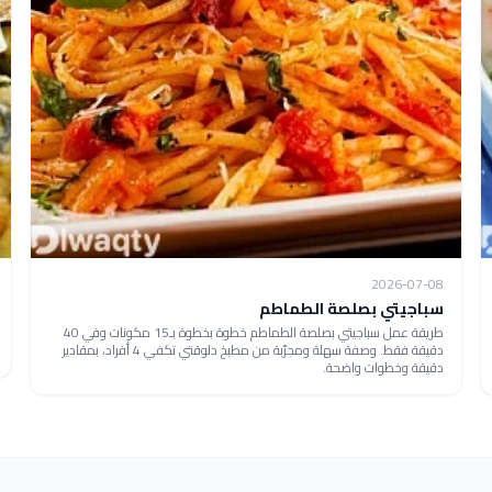
2026-07-08
سباجيتي بصلصة الطماطم
طريقة عمل سباجيتي بصلصة الطماطم خطوة بخطوة بـ15 مكونات وفي 40
دقيقة فقط. وصفة سهلة ومجرّبة من مطبخ دلوقتي تكفي 4 أفراد، بمقادير
دقيقة وخطوات واضحة.