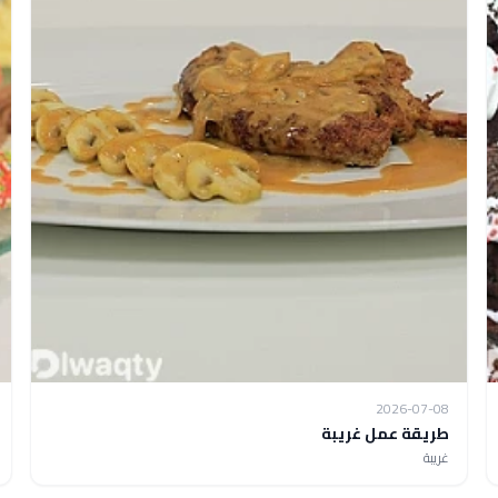
2026-07-08
طريقة عمل ​غريبة
​غريبة