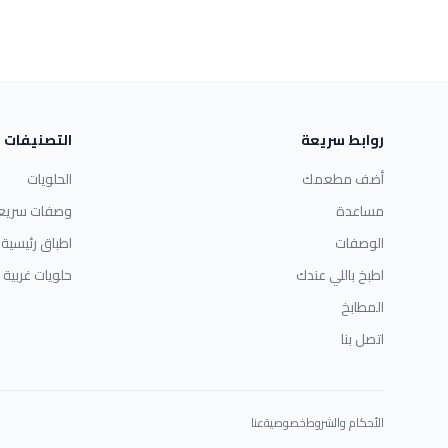
روابط سريعة
التصنيفات
أضف مطعمك
الحلويات
مساعدة
وصفات سريع
الوصفات
اطباق رئيسية
اطبخ باللي عندك
حلويات غربية
المطابخ
اتصل بنا
الأحكام والشروط
خصوصية
عنا