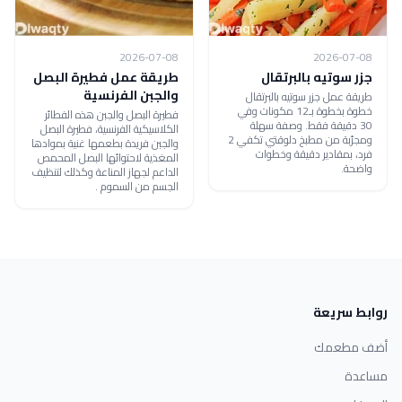
2026-07-08
2026-07-08
جزر سوتيه بالبرتقال
طريقة عمل فطيرة البصل
والجبن الفرنسية
طريقة عمل جزر سوتيه بالبرتقال
خطوة بخطوة بـ12 مكونات وفي
فطيرة البصل والجبن هذه الفطائر
30 دقيقة فقط. وصفة سهلة
الكلاسيكية الفرنسية، فطيرة البصل
ومجرّبة من مطبخ دلوقتي تكفي 2
والجبن فريدة بطعمها غنية بموادها
فرد، بمقادير دقيقة وخطوات
المغذية لاحتوائها البصل المحمص
واضحة.
الداعم لجهاز المناعة وكذلك لتنظيف
الجسم من السموم .
روابط سريعة
أضف مطعمك
مساعدة