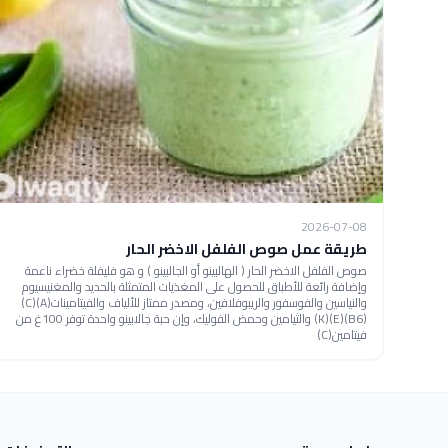
2026-07-08
طريقة عمل صوص الفلفل الاخضر الحار
صوص الفلفل الاخضر الحار ( الهالبينو أو الجالبينو ) و هو فليفلة خضراء ناعمة
وإضافة رائعة للأطباق للحصول على المغذيات المتمثلة بالحديد والمغنيسيوم
والنياسين والفوسفور والريبوفلافين، ومصدر ممتاز للألياف والفيتامينات(A)(C)
(B6)(E)(K) والثيامين وحمض الفوليك، وإن حبة جالابينو واحدة توفر 100غ من
فيتامين(C)