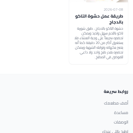
2026-07-08
طريقة عمل حشوة التاكو
بالدجاج
حشوة التاكو بالدجاج ، طبق شوربة
تاكو باللحم سهل ولذيذ ويمكن
تحضيره سريعاً على وجبة العشاء فلا
يستغرق أكثر من 20 دقيقة كما أنه
يتميز بنكهاته وتوابله الشهية ويمكن
تحضيره بقدر طبخ واحد ولا داعي
للفوضى في المطبخ .
روابط سريعة
أضف مطعمك
مساعدة
الوصفات
اطبخ باللي عندك