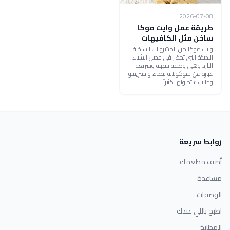
2026-07-08
طريقة عمل وايت موكا
ساخن مثل الكافيهات
وايت موكا من المشروبات الساخنة
اللذيذة التي تحضر في فصل الشتاء
البارد وهي وصفة سهلة وسريعة
عبارة عن شوكولاته بيضاء واسبريسو
وحليب ستحبونها كثيراً .
روابط سريعة
أضف مطعمك
مساعدة
الوصفات
اطبخ باللي عندك
المطابخ