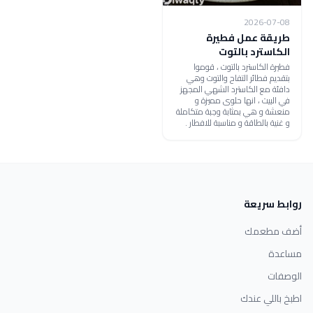
2026-07-08
طريقة عمل فطيرة
الكاسترد بالتوت
فطيرة الكاسترد بالتوت ، قوموا
بتقديم فطائر التفاح والتوت وهي
دافئة مع الكاسترد الشهي المجهز
في البيت ، انها حلوى مميزة و
منعشة و هي بمثابة وجبة متكاملة
و غنية بالطاقة و مناسبة للافطار .
روابط سريعة
أضف مطعمك
مساعدة
الوصفات
اطبخ باللي عندك