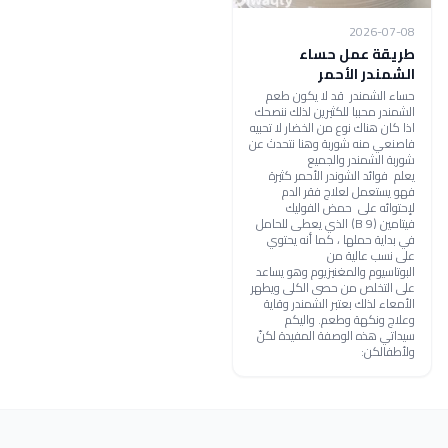
2026-07-08
‏‫طريقة عمل حساء
الشمندر الأحمر
حساء الشمندر قد لا يكون طعم
الشمندر محببا للكثيرين لذلك ننصحك
اذا كان هناك نوع من الخضار لا تحبيه
فاصنعي منه شوربة وهنا نتحدث عن
شوربة الشمندر والجميع
يعلم فوائد الشوندر الأحمر كثيرة
فهو يستعمل لعلاج فقر الدم
لإحتوائه على حمض الفوليك
فيتامين (B 9) الذي يعطى للحامل
في بداية حملها ، كما أنه يحتوي
على نسب عالية من
البوتاسيوم والمغنيزيوم وهو يساعد
على التخلص من حصى الكلى ويطهر
الأمعاء لذلك بعتبر الشمندر وقاية
وعلاج ونكهة وطعم. واليكم
سيداتي هذه الوصفة المفيدة لكنّ
ولأطفالكن: