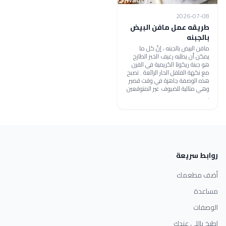
2026-07-08
طريقه عمل مافن البيض
بالجبنه
مافن البيض بالجبنه ، إنّ كل ما
يمكن أن يطلبه رغيف الخبز الطازج
هو جبنة ريكوتا الكريمية في الفرن
مع نكهة الفلفل الحار الرائعة . تصبح
هذه الوصفة جاهزة في وقت قصير
وهي مثالية للضيوف غير المتوقعين
.
روابط سريعة
أضف مطعمك
مساعدة
الوصفات
اطبخ باللي عندك