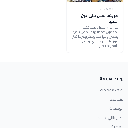
2026-07-08
طريقة عمل حلى عين
المها
حلى عين المها وصفة تشبه
المعمول مكوناتها عبارة عن سميد
وطحين وجوز هند وسكر وغيرها تُخبَز
وتزين بالفستق الحلبي وتسقى
بالقطر ثم تقدم .
روابط سريعة
أضف مطعمك
مساعدة
الوصفات
اطبخ باللي عندك
المطابخ