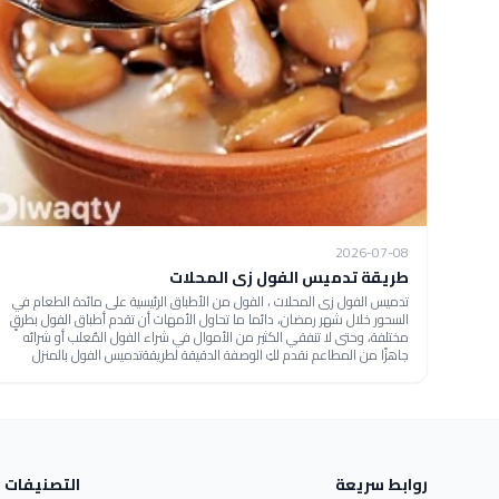
2026-07-08
طريقة تدميس الفول زى المحلات
تدميس الفول زى المحلات ، الفول من الأطباق الرئيسية على مائدة الطعام في
السحور خلال شهر رمضان، دائما ما تحاول الأمهات أن تقدم أطباق الفول بطرقٍ
مختلفة، وحتى لا تنفقي الكثير من الأموال في شراء الفول المٌعلب أو شرائه
جاهزًا من المطاعم نقدم لكِ الوصفة الدقيقة لطريقةتدميس الفول بالمنزل
روابط سريعة
التصنيفات