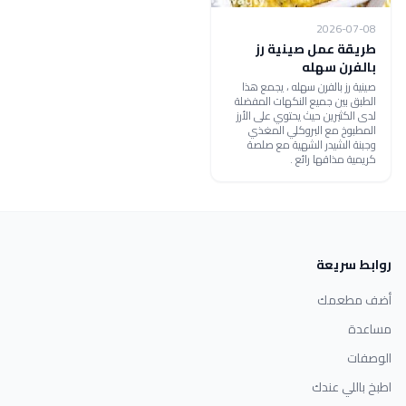
2026-07-08
طريقة عمل صينية رز
بالفرن سهله
صينية رز بالفرن سهله ، يجمع هذا
الطبق بين جميع النكهات المفضلة
لدى الكثيرين حيث يحتوي على الأرز
المطبوخ مع البروكلي المغذي
وجبنة الشيدر الشهية مع صلصة
كريمية مذاقها رائع .
روابط سريعة
أضف مطعمك
مساعدة
الوصفات
اطبخ باللي عندك