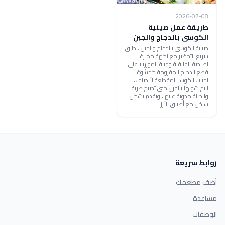
2026-07-08
طريقة عمل صينية
الكوسى بالدجاج والجبن
صينية الكوسى بالدجاج والجبن ، طبق
سريع التحضير مع نكهة مميزة
لصلصة الفليفلة وجبنة الموزريلا على
قطع الدجاج المفرومة كحشوة
لحبات الكوسا المقطعة لأنصاف،
ليتم شويها بالفرن حتى تصبح طرية
والجبنة مذوبة عليها، وتقدم بشكل
ساخن مع أطباق الأرز .
روابط سريعة
أضف مطعمك
مساعدة
الوصفات