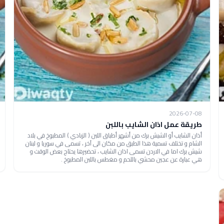
2026-07-08
طريقة عمل اذان الشايب باللبن
أذان الشايب أو الشيش برك من أشهر أطباق اللبن ( الزبادي ) المطبوخ في بلاد
الشام و تختلف تسمية هذا الطبق من مكان الى آخر ، تسمى في سوريا و لبنان
شيش برك اما في الاردن تسمى اذان الشايب ، تحضيرها يحتاج بعض الوقت و
هي عبارة عن عجين محشي باللحم و مغطس باللبن المطبوخ .