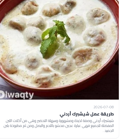
2026-07-08
طريقة عمل شيشبرك أردني
شيشبرك أردني وصفة لذيذة ومشهورة وسهلة التحضير وهي من أكلات اللبن
المفضلة للجميع فهي عبارة عجين محشو باللحم والبصل ومن ثم مطبوخة بلبن
الجميد .