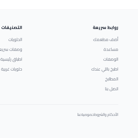
روابط سريعة
التصنيفات
أضف مطعمك
الحلويات
مساعدة
وصفات سريع
الوصفات
اطباق رئيسية
اطبخ باللي عندك
حلويات غربية
المطابخ
اتصل بنا
الأحكام والشروط
خصوصية
عنا