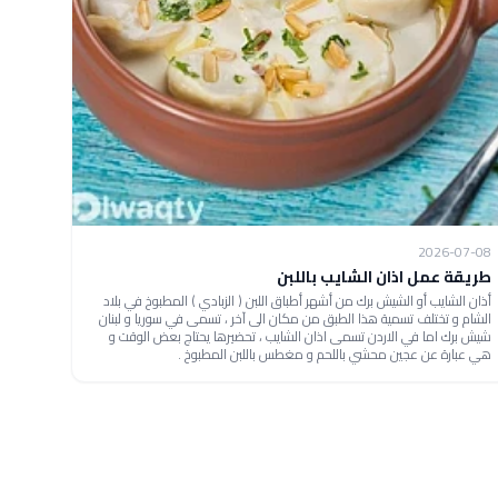
2026-07-08
طريقة عمل اذان الشايب باللبن
أذان الشايب أو الشيش برك من أشهر أطباق اللبن ( الزبادي ) المطبوخ في بلاد
الشام و تختلف تسمية هذا الطبق من مكان الى آخر ، تسمى في سوريا و لبنان
شيش برك اما في الاردن تسمى اذان الشايب ، تحضيرها يحتاج بعض الوقت و
هي عبارة عن عجين محشي باللحم و مغطس باللبن المطبوخ .