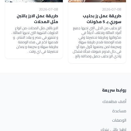
2026-07-08
2026-07-08
طريقة عمل رز بحليب
طريقة عمل الارز باللبن
سوري بـ 5 مكونات
مثل المحلات
الرز بحليب من الحلى التي تحبها جميع
الارز باللبن مثل المحلات من انواع
أفراد العائلة وتختلف أحياناً في
الحلويات الشهية التي تحبها العائلة ،
مكوناتها وطريقة تحضيرها وفي
و تشتهر في مصر و ببلاد الشام ، و
هذه الوصفة نقدم طريقة سهلة
نقدمها لكم في هذه الوصفة
وسريعة لمن يصنعها لأول مرة أو
بطريقة سهلة و سريعة و يمكن
في حال قدوم ضيوفك فجأة فشكل
تحضيرها في اي وقت .
زبادي الرز بحليب جميل ومذاقه رائع .
روابط سريعة
أضف مطعمك
مساعدة
الوصفات
اطبخ باللي عندك