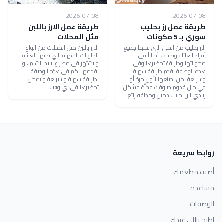
2026-07-08
2026-07-08
طريقة عمل رز بحليب
طريقة عمل الارز باللبن
سوري بـ 5 مكونات
مثل المحلات
الرز بحليب من الحلى التي تحبها جميع
الارز باللبن مثل المحلات من انواع
أفراد العائلة وتختلف أحياناً في
الحلويات الشهية التي تحبها العائلة ،
مكوناتها وطريقة تحضيرها وفي
و تشتهر في مصر و ببلاد الشام ، و
هذه الوصفة نقدم طريقة سهلة
نقدمها لكم في هذه الوصفة
وسريعة لمن يصنعها لأول مرة أو
بطريقة سهلة و سريعة و يمكن
في حال قدوم ضيوفك فجأة فشكل
تحضيرها في اي وقت .
زبادي الرز بحليب جميل ومذاقه رائع .
روابط سريعة
أضف مطعمك
مساعدة
الوصفات
اطبخ باللي عندك