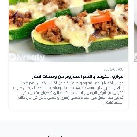
2026-07-08
قوارب الكوسا باللحم المفروم من وصفات اتكنز
قوارب الكوسا باللحم المفروم والجبنة ، اكلة من اكلات الكوس المميزة ذات
الطعم الشهي ، لن تستع=غرق هذه الوصفة وقتاطويلا لتحضيرها ، وهي طريقة
لتخرجي عن الروتين اليومي والاكلات الاعتيادية التي تحضرينها بشكل دائم ،
قدمي هذا الطبق على الغداء كطبق رئيسي او كطبق جانبي في حال كانت
الكمية قليلة .