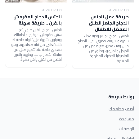
2026-07-08
2026-07-08
طريقة عمل ناجتس
ناجتس الدجاج المقرمش
الدجاج الجاهز الطبق
بالفرن .. طريقة سهلة
المفضل للاطفال
ناجتس الدجاج بالفرن طبق رائع،
هش، مقرمش، سيفرح به أطفالك،
ناجتس الدجاج الجاهز وجبة غداء
ويقبلون بشهية على تناوله خاصة اذا
شهية وسريعة، حضري ناغيت الدجاج
كنت تعانين من قلة طعامهم، وهو
خلال وقت قصير، مع صوص من
مغذي خاصة عند تقديم طبق من
الخردل والمايونيز، وطبق من
سلطة الخضار بجانبه، وطهيه بالفرن
الفاصوليا الخضراء المطهوة
أفضل من القلي وأقل دهوناً.
المغذية.
روابط سريعة
أضف مطعمك
مساعدة
الوصفات
اطبخ باللي عندك