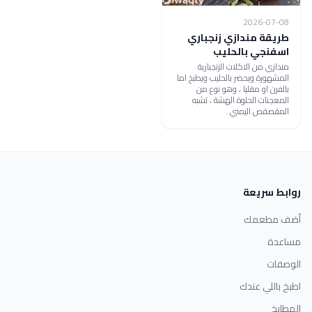
2026-07-08
طريقة مندازي زنجباري
اسفنجي بالحليب
مندازي من الاكلات الزنجبارية
المشهورة ويحضر بالحليب ويطبخ اما
بالفرن او مقليا ، وهو نوع من
المعجنات الحلوة الهشة ، تشبه
المقصقص اليمني .
روابط سريعة
أضف مطعمك
مساعدة
الوصفات
اطبخ باللي عندك
المطابخ