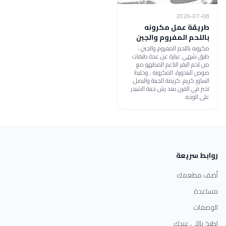
2026-07-08
طريقة عمل مكرونه
باللحم المفروم والجبن
مكرونه باللحم المفروم والجبن ،
طبق شهي عبارة عن عدة طبقات
من لحم البقر الناعم المطهو مع
صوص البندورة، المكرونة ، وخليط
الساور كريم، كريمة الجبنة والبصل.
تخبز في الفرن بعد رش جبنة الشيدر
على الوجه.
روابط سريعة
أضف مطعمك
مساعدة
الوصفات
اطبخ باللي عندك