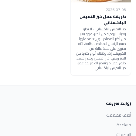
2026-07-08
طريقة عمل خبز التميس
الباكستاني
خبز التميس الباكستاني ، لا تخلو
وجباتنا اليومية من الخبز، فهو يعتبر
من أكثر المصادر التي يعتمد عليها
جسم الإنسان لامداده بالطاقة، لأنه
يحتوي على نسبة عالية من
الكربوهيدرات، وهناك أنواع كثيرة من
الخبز ومنها خبز التميس ويتميز بتعدد
طرق تحضيره ونقدم لك طريقة عمل
خبز التميس الباكستاني.
روابط سريعة
أضف مطعمك
مساعدة
الوصفات