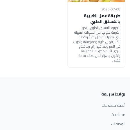
2026-07-08
طريقة عمل الغريبة
بالفستق الحلبي
الغريبة بالفستق الحلبي ، تتميز
الغريبة بكونها من الحلويات السهلة
التي يحبها الأطفال كثيراً وكذلك
الكبار فهي طرية ومقرمشة وتذوب
في الفم ومذاقها رائع ولا تحتاج
سوى لثلاث مكونات لتحضيرها
وتكون جاهزة خلال نصف ساعة
فقط .
روابط سريعة
أضف مطعمك
مساعدة
الوصفات