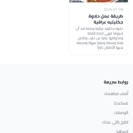
2026-07-08
طريقة عمل حلاوة
جكليتيه عراقية
حلاوة جكليتيه عراقية وصفة لابد أن
تجربوها فهي لذيذة للغاية
ومكوناتها عبارة عن حليب وطحين
ونشا وسمنة وشيرة سهلة وسريعة
يحبها الأطفال كثيراً .
روابط سريعة
أضف مطعمك
مساعدة
الوصفات
اطبخ باللي عندك
المطابخ