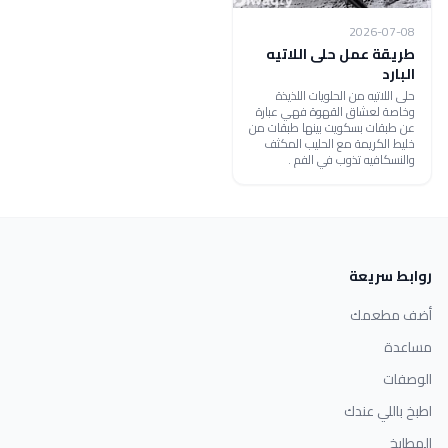
2026-07-08
طريقة عمل حلى اللاتيه
البارد
حلى اللاتيه من الحلويات اللذيذة
وخاصة لعشاق القهوة فهي عبارة
عن طبقات بسكويت بينها طبقات من
خليط الكريمة مع الحليب المكثف
والنسكافيه تذوب في الفم .
روابط سريعة
أضف مطعمك
مساعدة
الوصفات
اطبخ باللي عندك
المطابخ