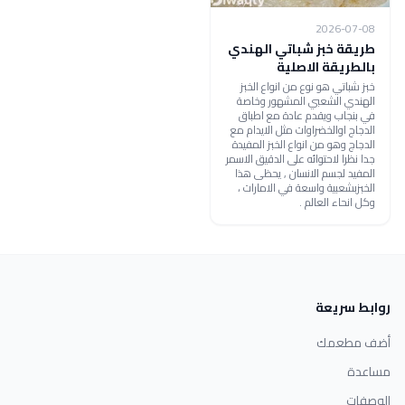
2026-07-08
طريقة خبز شباتي الهندي
بالطريقة الاصلية
خبز شباتي هو نوع من انواع الخبز
الهندي الشعبي المشهور وخاصة
في بنجاب ويقدم عادة مع اطباق
الدجاج اوالخضراوات مثل الايدام مع
الدجاج وهو من انواع الخبز المفيدة
جدا نظرا لاحتوائه على الدقيق الاسمر
المفيد لجسم الانسان , يحظى هذا
الخبزبشعبية واسعة في الامارات ،
وكل انحاء العالم .
روابط سريعة
أضف مطعمك
مساعدة
الوصفات