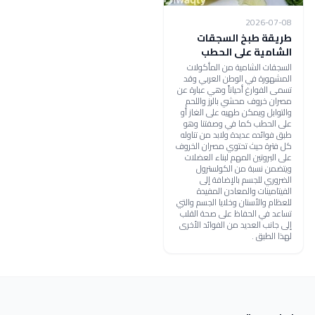
2026-07-08
طريقة طبخ السجقات
الشامية على الحطب
السجقات الشامية من المأكولات
المشهورة في الوطن العربي وقد
تسمى الفوارغ أحياناً وهي عبارة عن
مصران خروف محشي بالرز واللحم
والتوابل ويمكن طهيه على الغاز أو
على الحطب كما في وصفتنا وهو
طبق فوائده عديدة ولابد من تناوله
كل فترة حيث تحتوي مصران الخروف
على البروتين المهم لبناء العضلات
ويتضمن نسبة من الكولسترول
الضروري للجسم بالإضافة إلى
الفيتامينات والمعادن المفيدة
للعظام والأسنان وخلايا الجسم والتي
تساعد في الحفاظ على صحة القلب
إلى جانب العديد من الفوائد الأخرى
لهذا الطبق .