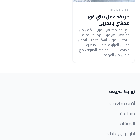
2026-07-08
طريقة عمل بيتي فور
محشي بالمربى
بيتي فور محشي بالمربى يتكون من
قطعتي بيتي فور بينهما حشوة من
الزبدة، الليمون، السكر وعصير الليمون
ومربى الفراولة، حلويات صغيرة
ولذيذة يناسب تقديمها للضيوف مع
فنجان من القهوة.
روابط سريعة
أضف مطعمك
مساعدة
الوصفات
اطبخ باللي عندك