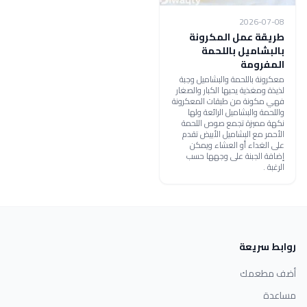
2026-07-08
طريقة عمل المكرونة
بالبشاميل باللحمة
المفرومة
معكرونة باللحمة والبشاميل وجبة
لذيذة ومغذية يحبها الكبار والصغار
فهي مكونة من طبقات المعكرونة
واللحمة والبشاميل الرائعة ولها
نكهة مميزة تجمع صوص اللحمة
الأحمر مع البشاميل الأبيض تقدم
على الغداء أو العشاء ويمكن
إضافة الجبنة على وجهها حسب
الرغبة .
روابط سريعة
أضف مطعمك
مساعدة