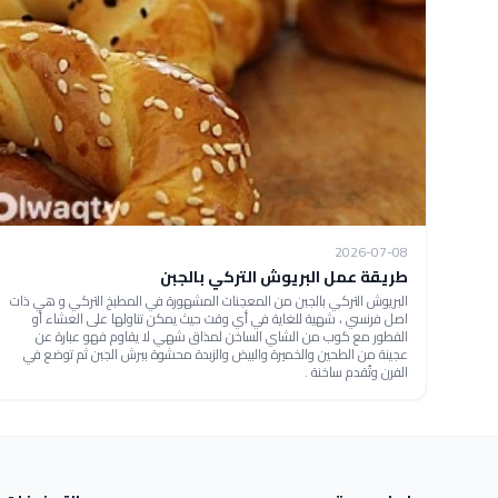
2026-07-08
طريقة عمل البريوش التركي بالجبن
البريوش التركي بالجبن من المعجنات المشهورة في المطبخ التركي و هي ذات
اصل فرنسي ، شهية للغاية في أي وقت حيث يمكن تناولها على العشاء أو
الفطور مع كوب من الشاي الساخن لمذاق شهي لا يقاوم فهو عبارة عن
عجينة من الطحين والخميرة والبيض والزبدة محشوة ببرش الجبن ثم توضع في
الفرن وتُقدم ساخنة .