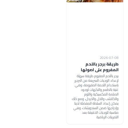
2026-07-08
طريقة برجر باللحم
المفروم على اصولها
برجر باللحم المفروم طريقة سهلة
لإعداد الوجبات السريعة من البرجرر
باستخدام اللحمة المفرومة، وهي
غنية بالطعم والنكهات لوجود
الصلصة المكسيكية والثوم
والكاتشب والخل والخردل، ومع ذلك
يمكن إعداد السلطة المفضلة لدينا
وإدراجها ضمن السندويشات، وهي
مناسبة للوجبات الخفيفة بعد
التمرينات الرياضية