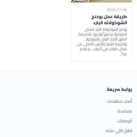
2026-07-08
طريقة عمل بودنج
الشوكولاته البارد
بودنج الشوكولاته البارد لمحبي
الشوكولا بجميع أنواعها، نقدم هذا
الطبق اللذيذ الغني بالشوكولا
والكريما الغنية والحليب المحلى على
شكل طبقات في أكواب ، و يقدم
بارداً .
روابط سريعة
أضف مطعمك
مساعدة
الوصفات
اطبخ باللي عندك