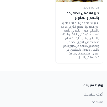
2026-07-08
طريقة عمل الصفيحة
باللحم والصنوبر
تعتبر الصفيحة من الأكلات الفاخرة
التي يتميز بها المطبخ الشرقي عامةً
والمطبخ السوري واللبناني خاصة
،تقدم الصفيحة في الولائم والحفلات
والأعراس وهي عبارة عن قطع
مسطحة من العجين المختمر
والمدهون بطبقة من مزيج اللحم
والبصل والتوابل والمشوي في
الفرن ، اليكم سيداتي طريقة
تحضيرها في المنزل:
روابط سريعة
أضف مطعمك
مساعدة