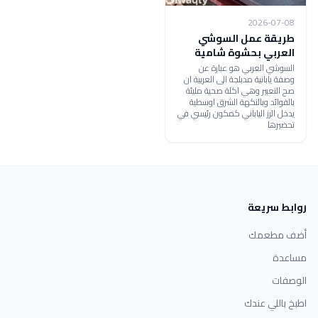
2026-07-08
طريقة عمل السوشي
العربي بحشوة شامية
السوشي العربي هو عبارة عن
وصفة يابانية مدبلجة الى العربية ان
صح التعبير وهي اكلة صحية مليئة
بالفوائد وبالنكهة الشرق اوسطية
يدخل الرز الياباني كمكون رئيسي في
تحضيرها
روابط سريعة
أضف مطعمك
مساعدة
الوصفات
اطبخ باللي عندك