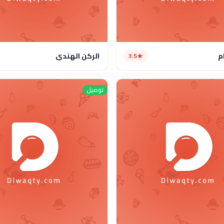
م
الركن الهندي
3.5
توصيل