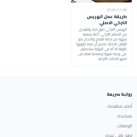
2026-07-08
طريقة عمل الهريس
التركي الاصلي
الهريس التركي طبق لذيذ وتقليدي
من المطبخ التركي، أكلة شعبية
شهية من نخالة القمح والدجاج مع
التوابل الذكية، صحيح أن مدة طهيها
طويلة الا أنه في النهاية ستحصلين
على وجبة شهية ومغذية تعتبر من
اشهر الاكلات التركية .
روابط سريعة
أضف مطعمك
مساعدة
الوصفات
اطبخ باللي عندك