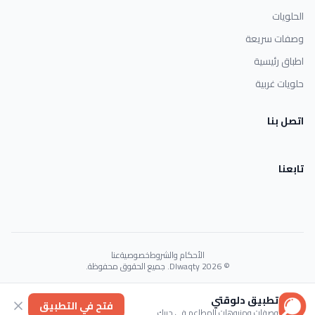
الحلويات
وصفات سريعة
اطباق رئيسية
حلويات غربية
اتصل بنا
تابعنا
الأحكام والشروط
خصوصية
عنا
© 2026 Dlwaqty. جميع الحقوق محفوظة.
Powered by
GAIT
تطبيق دلوقتي
فتح في التطبيق
وصفات ومنيوهات المطاعم في جيبك