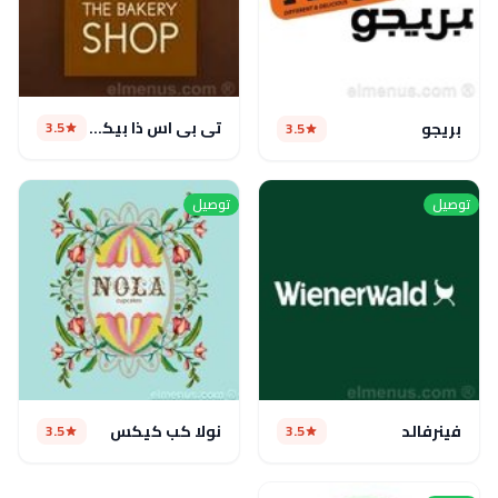
تى بى اس ذا بيكرى شوب
3.5
بريجو
3.5
توصيل
توصيل
فينرفالد
نولا كب كيكس
3.5
3.5