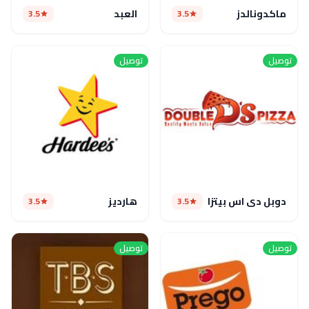
ماكدونالدز
العبد
3.5
3.5
توصيل
توصيل
دوبل دى اس بيتزا
هارديز
3.5
3.5
توصيل
توصيل