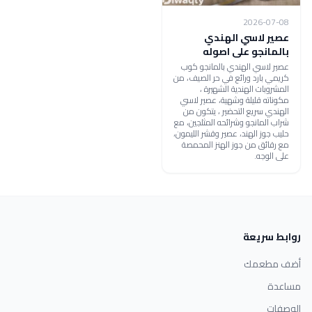
2026-07-08
عصير لاسي الهندي
بالمانجو على اصوله
عصير لاسي الهندي بالمانجو كوب
كريمي بارد ورائع في حر الصيف، من
المشروبات الهندية الشهيرة ،
مكوناته قليلة وشهية، عصير لاسي
الهندي سريع التحضير ، يتكون من
شراب المانجو وشرائحه المثلجين، مع
حليب جوز الهند، عصير وقشر الليمون،
مع رقائق من جوز الهنز المحمصة
على الوجه.
روابط سريعة
أضف مطعمك
مساعدة
الوصفات