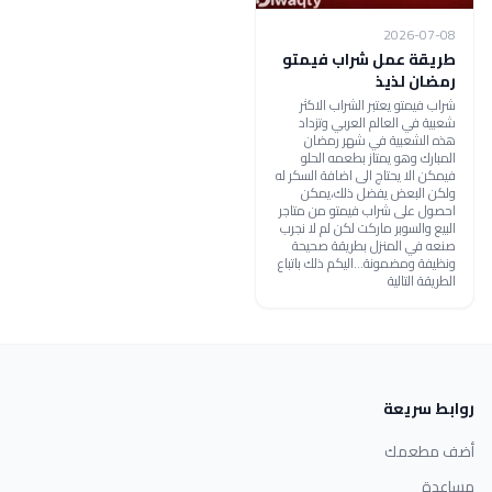
2026-07-08
طريقة عمل شراب فيمتو
رمضان لذيذ
شراب فيمتو يعتبر الشراب الاكثر
شعبية في العالم العربي وتزداد
هذه الشعبية في شهر رمضان
المبارك وهو يمتاز بطعمه الحلو
فيمكن الا يحتاج الى اضافة السكر له
ولكن البعض يفضل ذلك،يمكن
احصول على شراب فيمتو من متاجر
البيع والسوبر ماركت لكن لم لا نجرب
صنعه في المنزل بطريقة صحيحة
ونظيفة ومضمونة...اليكم ذلك باتباع
الطريقة التالية
روابط سريعة
أضف مطعمك
مساعدة