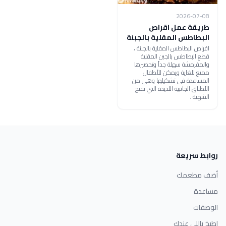
2026-07-08
طريقة عمل اقراص
البطاطس المقلية بالجبنة
اقراص البطاطس المقلية بالجبنة ،
قطع البطاطس بالجبن المقلية
والمقرمشة سهلة جداً وتحضيرها
ممتع للغاية ويمكن للأطفال
المساعدة في تشكيلها وهي من
الأطباق الجانبية اللذيذة التي تفتح
الشهية .
روابط سريعة
أضف مطعمك
مساعدة
الوصفات
اطبخ باللي عندك