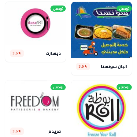
توصيل
توصيل
ديسارت
3.5
البان سونستا
3.5
توصيل
توصيل
فريدم
3.5