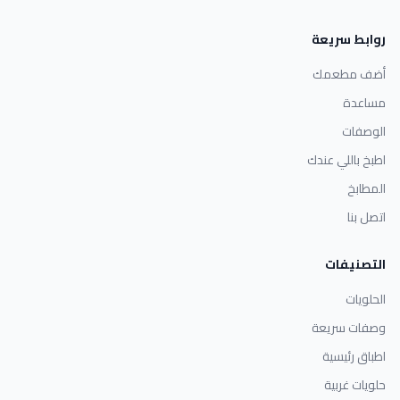
روابط سريعة
أضف مطعمك
مساعدة
الوصفات
اطبخ باللي عندك
المطابخ
اتصل بنا
التصنيفات
الحلويات
وصفات سريعة
اطباق رئيسية
حلويات غربية