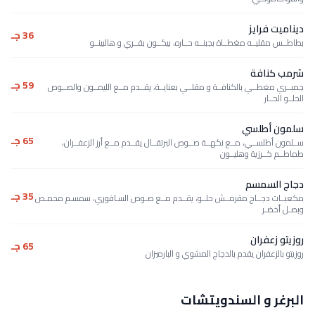
ديناميت فرايز
36 جـ
بطاطــس مقليــه مغطــاة بجبنــه حــاره، بيكــون بقــري و هالبينــو
شرمب كنافة
59 جـ
جمبــري مغطــي بالكنافــة و مقلــي بعنايــة، يقــدم مــع الليمــون والصــوص
الحلــو الحــار
سلمون أطلسي
65 جـ
ســلمون أطلســي، مــع نكهــة صــوص البرتقــال يقــدم مــع أرز الزعفــران،
طماطــم كــرزية وهليــون
دجاج السمسم
35 جـ
مكعبــات دجــاج مقرمــش حلــو، يقــدم مــع صـوص السـافوري، سمسـم محمـص
وبصـل أخضـر
روزيتو زعفران
65 جـ
روزيتو بالزعفران يقدم بالدجاج المشوي و البارميزان
البرغر و السندويتشات