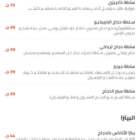
سلطة كابريزي
75 جـ
موزاريلا طازجــه وبصــل أخضــر بصلصــة البســتو الخاصــة بمطعــم كتشــب
سـلطة دجاج الباربيكيـو
39 جـ
سـلطةباربيكيـو مـع دجـاج مشـوي، خضـار، ذرة، فلفـل رومـي، بصـل، جبنـة شيـدر و
صـوص الرانـش
سلطة دجاج ترياكي
39 جـ
دجاج ترياكي مشوي، ســلطة خضـراء، خيـار، خـل السمسـم، وسمسـم محمـص
سلطة جرجير
39 جـ
جرجيــر مــع خــل البلســميك، طماطــم مجففــة، تقــدم مــع طماطــم كــرزية،
صنوبــر، جبنــة الفيتــا و البارميــزان
سلطة سيزر الدجاج
39 جـ
ســلطة الســيزر مــع الدجــاج المشــوي و قطــع البارميــزانv
البيتزا
بيتزا الأناناس بالدجاج
44 جـ
الأنانـاس المشـوي بالدجـاج، بصـل، جبنـة الموزاريلا و صـوص مطعـم كتشـب المميـز