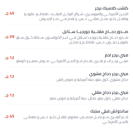
كتشب كلاسيك برجر
45 جـ
الجبــن الأمريكــي والسويســري، شــرائح البيكــن المقــدد، طماطــم، مايونــيز
وفلفــل حلــو، بصــل مقلــي، خــس، و يقدم فــي خبــز البريــوش
صــدور دجــاج مقلــية جورجيــا ســتايل
39 جـ
صــدور دجــاج مقلــية جورجيــا ســتايل فــي خبــز الكرواســون، ســلطة كــول ســلو،
مايونيــز ديجــون، خــس، طماطــم و مخلــل
ميني برجر لحم
12 جـ
مينــي برجــر لحــم بقــري، يقــدم مــع الجبــن الأمريكــي، صــوص مميــز و كوسلو
ميني برجر دجاج مشوي
12 جـ
دجاج مشوي، كول سلو، جبنة أمريكية و صوص رانش
ميني برجر دجاج مقلي
12 جـ
دجاج مقلي، كول سلو، مخلل، جبنة أمريكية و صوص مميز
ساندوتش فيلي ستيك
45 جـ
لحــم البقــري مــع بصــل محمــص، مشروم، فلفــل حلــو، خــس و مغطــى
بالجبــن الأمريكــي