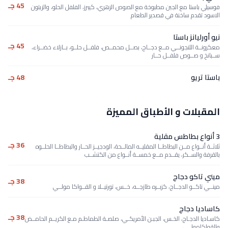
45 جـ
فوسيلي باستا مع الجبن مطبوخة مع الصوص الزهري، كيبرز، الفلفل الحلو، والزيتون
الاسود تقدم ساخنة في قصدير الطعام
نيو أورليانز باستا
45 جـ
معكرونــة اللنجونــي مــع دجــاج، بصــل محمــص، فلفــل حلــو، بــازلاء خضــراء،
ســبانخ و صــوص فلفــل حــار
باستا تريو
48 جـ
المقبلات و الأطباق المميزة
3 أنواع بطاطس مقلية
36 جـ
ثلاثــة أنــواع مــن البطاطــا المقليــه المالــحة، الودجيــز الحــار والبطاطــا الحلــوه
بالقرفة والســكر، يقــدم مــع خمســة أنــواع من الكتشــب
ميني تاكو دجاج
38 جـ
مينــي تاكــو الدجــاج، كزبــره طازجــه، خــس، تورتيــلا و القــواكا مولــي
كاساديا دجاج
38 جـ
كاسـاديا الدجـاج، الخـس، الجبـن الأمريكـي، صلصـة الطماطـم مـع الكريــم الحامــض
والقواكامولــي