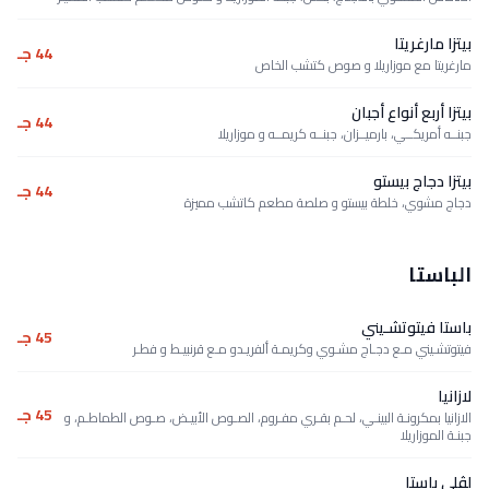
بيتزا مارغريتا
44 جـ
مارغريتا مع موزاريلا و صوص كتشب الخاص
بيتزا أربع أنواع أجبان
44 جـ
جبنــه أمريكــي، بارميــزان، جبنــه كريمــه و موزاريلا
بيتزا دجاج بيستو
44 جـ
دجاج مشوي، خلطة بيستو و صلصة مطعم كاتشب مميزة
الباستا
باستا فيتوتشـيني
45 جـ
فيتوتشـيني مـع دجـاج مشـوي وكريمـة ألفريـدو مـع قرنبيـط و فطـر
لازانيا
45 جـ
الازانيا بمكرونـة البينـي، لحـم بقـري مفـروم، الصـوص الأبيـض، صـوص الطماطـم، و
جبنـة الموزاريلا
لڤلي باستا