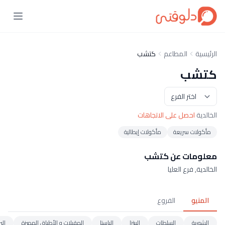
الرئيسية
المطاعم
كتشب
كتشب
الخالدية
احصل على الاتجاهات
مأكولات سريعة
مأكولات إيطالية
معلومات عن كتشب
الخالدية, فرع العليا
المنيو
الفروع
الشوربة
السلطات
البيتزا
الباستا
المقبلات و الأطباق المميزة
الب