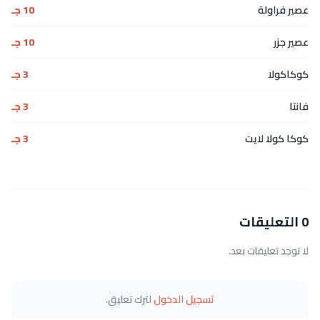
عصير فراولة
10 جـ
عصير جزر
10 جـ
كوكاكولا
3 جـ
فانتا
3 جـ
كوكا كولا لايت
3 جـ
0 التعليقات
لا توجد تعليقات بعد.
تسجيل الدخول
لترك تعليق.