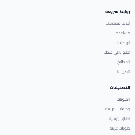
روابط سريعة
أضف مطعمك
مساعدة
الوصفات
اطبخ باللي عندك
المطابخ
اتصل بنا
التصنيفات
الحلويات
وصفات سريعة
اطباق رئيسية
حلويات غربية