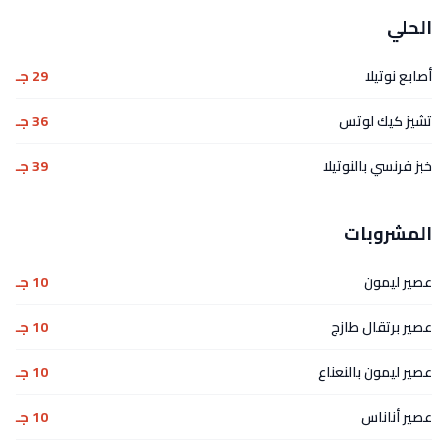
الحلي
أصابع نوتيلا
29 جـ
تشيز كيك لوتس
36 جـ
خبز فرنسي بالنوتيلا
39 جـ
المشروبات
عصير ليمون
10 جـ
عصير برتقال طازج
10 جـ
عصير ليمون بالنعناع
10 جـ
عصير أناناس
10 جـ