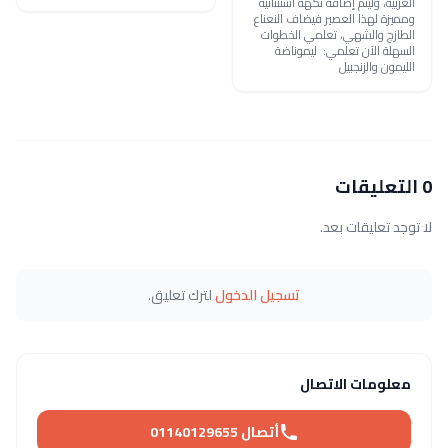
العربية، وليتم إضافة نكهة استثنائية
ومميزة لهذا العصير فيضاف النعناع
الطازج والشهي، تعلمي الخطوات
السهلة الآن تعلمي: ليموناضة
الليمون والزنجبيل
0 التعليقات
لا توجد تعليقات بعد.
تسجيل الدخول
لترك تعليق.
معلومات الاتصال
أتصال 01140129655