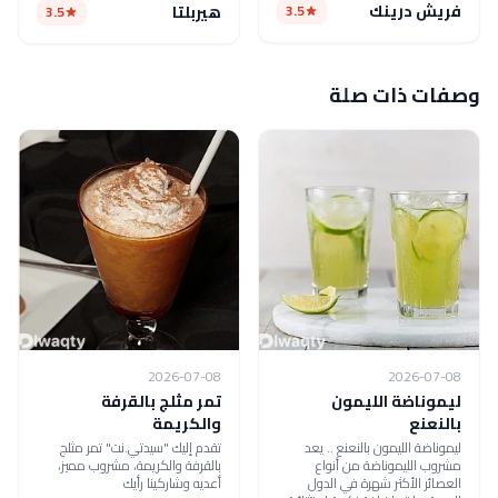
فريش درينك
3.5
هيربلتا
3.5
وصفات ذات صلة
2026-07-08
2026-07-08
ليموناضة الليمون
تمر مثلج بالقرفة
بالنعنع
والكريمة
ليموناضة الليمون بالنعنع .. يعد
تقدم إليك "سيدتي.نت" تمر مثلج
مشروب الليموناضة من أنواع
بالقرفة والكريمة، مشروب مميز،
العصائر الأكثر شهرة في الدول
أعديه وشاركينا رأيك