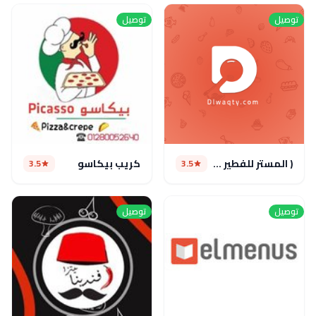
توصيل
توصيل
( المستر للفطير والكريب ( مغلق
كريب بيكاسو
3.5
3.5
توصيل
توصيل