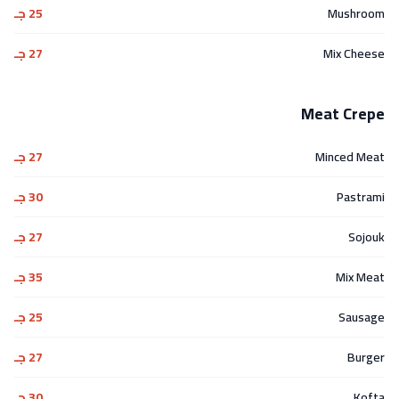
Mushroom
25 جـ
Mix Cheese
27 جـ
Meat Crepe
Minced Meat
27 جـ
Pastrami
30 جـ
Sojouk
27 جـ
Mix Meat
35 جـ
Sausage
25 جـ
Burger
27 جـ
Kofta
30 جـ