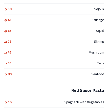
Sojouk
50 جـ
Sausage
45 جـ
Squid
65 جـ
Shrimp
75 جـ
Mushroom
45 جـ
Tuna
55 جـ
Seafood
80 جـ
Red Sauce Pasta
Spaghetti with Vegetables
16 جـ