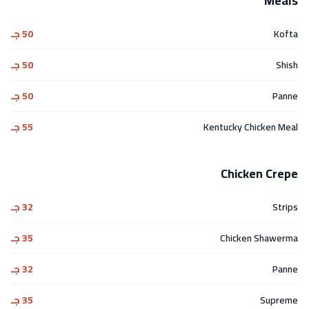
Meals
Kofta
50 جـ
Shish
50 جـ
Panne
50 جـ
Kentucky Chicken Meal
55 جـ
Chicken Crepe
Strips
32 جـ
Chicken Shawerma
35 جـ
Panne
32 جـ
Supreme
35 جـ