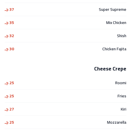
Super Supreme
37 جـ
Mix Chicken
35 جـ
Shish
32 جـ
Chicken Fajita
30 جـ
Cheese Crepe
Roomi
25 جـ
Fries
25 جـ
Kiri
27 جـ
Mozzarella
25 جـ