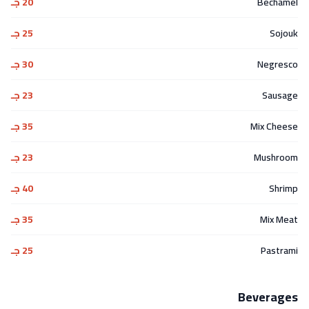
Bechamel
20 جـ
Sojouk
25 جـ
Negresco
30 جـ
Sausage
23 جـ
Mix Cheese
35 جـ
Mushroom
23 جـ
Shrimp
40 جـ
Mix Meat
35 جـ
Pastrami
25 جـ
Beverages