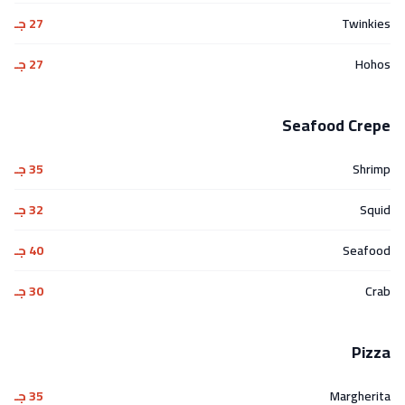
Twinkies
27 جـ
Hohos
27 جـ
Seafood Crepe
Shrimp
35 جـ
Squid
32 جـ
Seafood
40 جـ
Crab
30 جـ
Pizza
Margherita
35 جـ